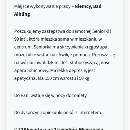
Miejsce wykonywania pracy –
Niemcy, Bad
Aibling
Poszukujemy zastępstwa do samotnej Seniorki (
99 lat), która mieszka sama w mieszkaniu w
centrum. Seniorka ma skrzywienie kręgosłupa,
może tylko wstać na chwilę z pomocą. Porusza się
na wózku inwalidzkim. Jest słabosłyszącą, nosi
aparat słuchowy. Ma lekką depresję, jest
apatyczna. Ma 150 cm wzrostu i 50 kg.
Do Pani wstaje się w nocy do toalety.
Do dyspozycji opiekunki pokój z Internetem.
Od
15 kwietnia na 2 tygodnie
.
Wymagana