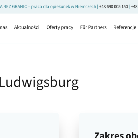
A BEZ GRANIC – praca dla opiekunek w Niemczech |
+48 690 005 150
|
+48
 nas
Aktualności
Oferty pracy
Für Partners
Referencje
,Ludwigsburg
Zakres o