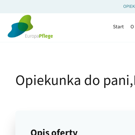
Przejdź
OPIEK
do
treści
Start
O
Opiekunka do pani
Opis oferty