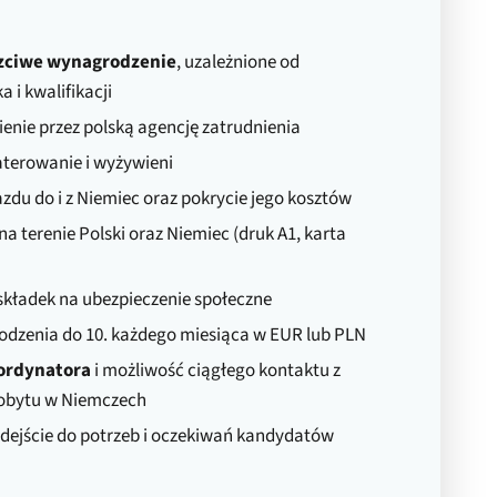
czciwe wynagrodzenie
, uzależnione od
 i kwalifikacji
enie przez polską agencję zatrudnienia
terowanie i wyżywieni
zdu do i z Niemiec oraz pokrycie jego kosztów
na terenie Polski oraz Niemiec (druk A1, karta
kładek na ubezpieczenie społeczne
dzenia do 10. każdego miesiąca w EUR lub PLN
oordynatora
i możliwość ciągłego kontaktu z
pobytu w Niemczech
dejście do potrzeb i oczekiwań kandydatów