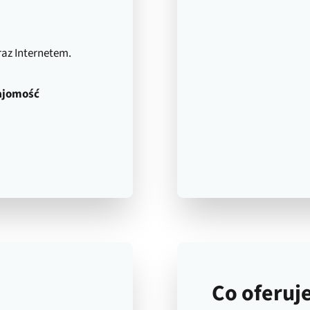
raz Internetem.
ajomość
Co oferu