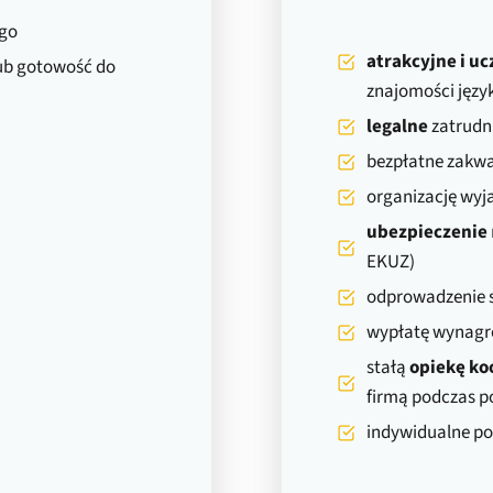
ego
atrakcyjne i u
lub gotowość do
znajomości języka
legalne
zatrudni
bezpłatne zakwa
organizację wyja
ubezpieczenie
EKUZ)
odprowadzenie s
wypłatę wynagro
stałą
opiekę k
firmą podczas 
indywidualne po