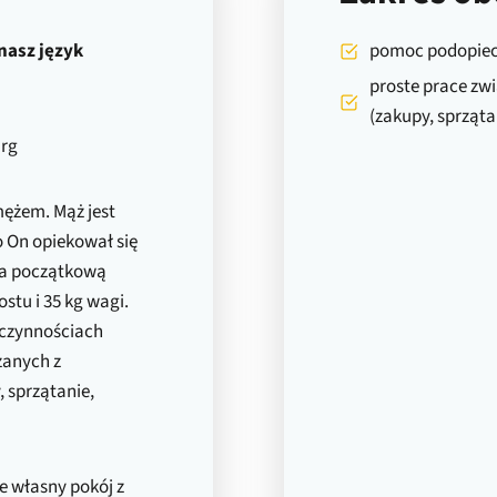
nasz język
pomoc podopiecz
proste prace z
(zakupy, sprząta
rg
mężem. Mąż jest
 On opiekował się
 ma początkową
stu i 35 kg wagi.
 czynnościach
zanych z
sprzątanie,
ze własny pokój z